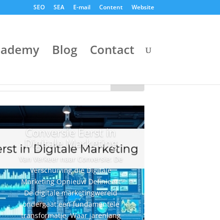
SEO
SEA
E-mail
Content
Website
cademy
Blog
Contact
Conversie Eerst in
Digitale Marketing
Van Verkeer naar Conversie: De
Verschuiving die Digitale
Marketing Opnieuw Definieert
De digitale marketingwereld
ondergaat een fundamentele
transformatie. Waar jarenlang