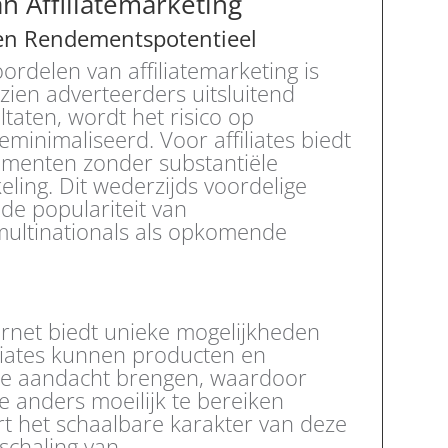
n Affiliatemarketing
 en Rendementspotentieel
rdelen van affiliatemarketing is
ezien adverteerders uitsluitend
taten, wordt het risico op
eminimaliseerd. Voor affiliates biedt
dementen zonder substantiële
eling. Dit wederzijds voordelige
de populariteit van
 multinationals als opkomende
ernet biedt unieke mogelijkheden
iliates kunnen producten en
 de aandacht brengen, waardoor
e anders moeilijk te bereiken
ert het schaalbare karakter van deze
schaling van