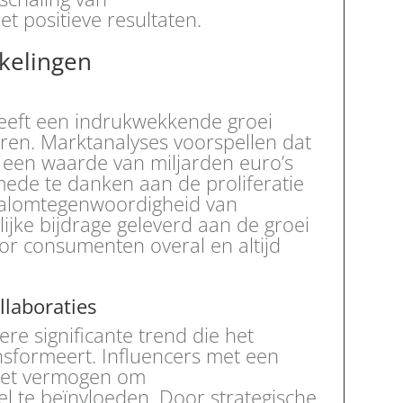
t positieve resultaten.
kelingen
heeft een indrukwekkende groei
ren. Marktanalyses voorspellen dat
t een waarde van miljarden euro’s
mede te danken aan de proliferatie
 alomtegenwoordigheid van
ijke bijdrage geleverd aan de groei
oor consumenten overal en altijd
laboraties
re significante trend die het
nsformeert. Influencers met een
het vermogen om
 te beïnvloeden. Door strategische