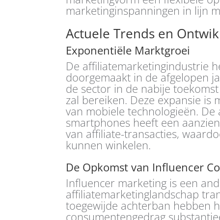
marketinginspanningen in lijn me
Actuele Trends en Ontwik
Exponentiële Marktgroei
De affiliatemarketingindustrie 
doorgemaakt in de afgelopen ja
de sector in de nabije toekoms
zal bereiken. Deze expansie is 
van mobiele technologieën. De
smartphones heeft een aanzienl
van affiliate-transacties, waard
kunnen winkelen.
De Opkomst van Influencer Col
Influencer marketing is een ande
affiliatemarketinglandschap tra
toegewijde achterban hebben 
consumentengedrag substantieel