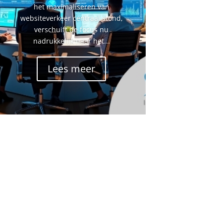
het maximaliseren van
websiteverkeer centraal stond,
verschuift de focus nu
nadrukkelijk naar het...
Lees meer