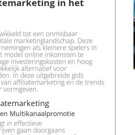
atemarketing in het
ntwikkeld tot een onmisbaar
itale marketinglandschap. Deze
rnemingen als kleinere spelers in
ht model online inkomsten te
age investeringskosten en hoog
kelijk alternatief voor
n. In deze uitgebreide gids
van affiliatemarketing en de trends
or vormgeven.
iatemarketing
 en Multikanaalpromotie
gt in effectieve
ijven gaan doorgaans