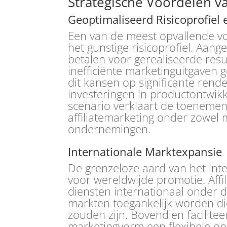
Strategische Voordelen va
Geoptimaliseerd Risicoprofiel
Een van de meest opvallende voo
het gunstige risicoprofiel. Aang
betalen voor gerealiseerde resul
inefficiënte marketinguitgaven g
dit kansen op significante ren
investeringen in productontwikk
scenario verklaart de toenemen
affiliatemarketing onder zowel
ondernemingen.
Internationale Marktexpansie
De grenzeloze aard van het int
voor wereldwijde promotie. Aff
diensten internationaal onder
markten toegankelijk worden di
zouden zijn. Bovendien facilite
marketingvorm een flexibele op