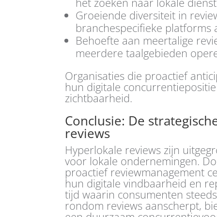
het zoeken naar lokale diens
Groeiende diversiteit in revi
branchespecifieke platforms 
Behoefte aan meertalige revie
meerdere taalgebieden oper
Organisaties die proactief anti
hun digitale concurrentiepositi
zichtbaarheid.
Conclusie: De strategisc
reviews
Hyperlokale reviews zijn uitgegr
voor lokale ondernemingen. Door
proactief reviewmanagement cen
hun digitale vindbaarheid en rep
tijd waarin consumenten steeds
rondom reviews aanscherpt, bie
een duurzaam concurrentievoo