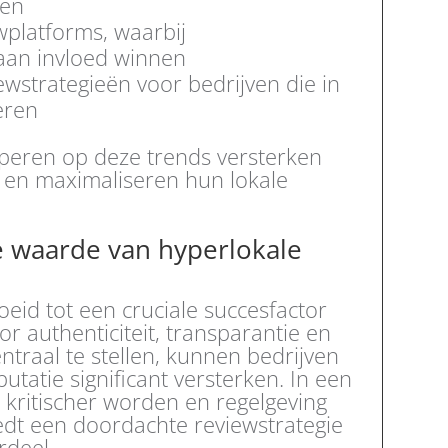
ten
ewplatforms, waarbij
aan invloed winnen
wstrategieën voor bedrijven die in
eren
ciperen op deze trends versterken
e en maximaliseren hun lokale
he waarde van hyperlokale
oeid tot een cruciale succesfactor
 authenticiteit, transparantie en
traal te stellen, kunnen bedrijven
utatie significant versterken. In een
 kritischer worden en regelgeving
dt een doordachte reviewstrategie
rdeel.