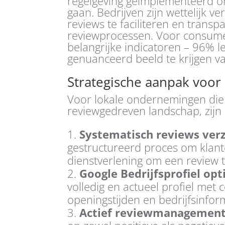
regelgeving geïmplementeerd om
gaan. Bedrijven zijn wettelijk v
reviews te faciliteren en transp
reviewprocessen. Voor consumen
belangrijke indicatoren – 96% l
genuanceerd beeld te krijgen va
Strategische aanpak voo
Voor lokale ondernemingen die w
reviewgedreven landschap, zijn 
Systematisch reviews ver
gestructureerd proces om klan
dienstverlening om een review 
Google Bedrijfsprofiel op
volledig en actueel profiel met
openingstijden en bedrijfsinfor
Actief reviewmanagemen