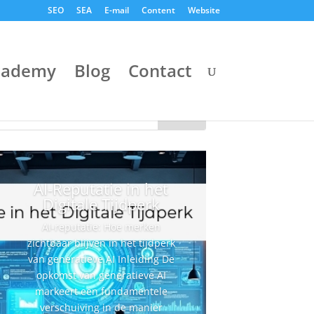
SEO
SEA
E-mail
Content
Website
cademy
Blog
Contact
AI-Reputatie in het
Digitale Tijdperk
AI-reputatie: Hoe merken
zichtbaar blijven in het tijdperk
van generatieve AI Inleiding De
opkomst van generatieve AI
markeert een fundamentele
verschuiving in de manier