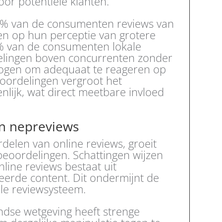
or potentiële klanten.
91% van de consumenten reviews van
ben op hun perceptie van grotere
% van de consumenten lokale
delingen boven concurrenten zonder
rmogen om adequaat te reageren op
eoordelingen vergroot het
ijk, wat direct meetbare invloed
an nepreviews
elen van online reviews, groeit
eoordelingen. Schattingen wijzen
nline reviews bestaat uit
eerde content. Dit ondermijnt de
le reviewsysteem.
ndse wetgeving heeft strenge