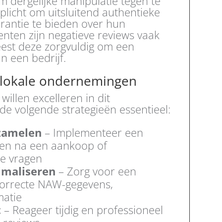
 dergelijke manipulatie tegen te
erplicht om uitsluitend authentieke
arantie te bieden over hun
ten zijn negatieve reviews vaak
eest deze zorgvuldig om een
n een bedrijf.
r lokale ondernemingen
illen excelleren in dit
de volgende strategieën essentieel:
zamelen
– Implementeer een
ten na een aankoop of
te vragen
timaliseren
– Zorg voor een
 correcte NAW-gegevens,
matie
t
– Reageer tijdig en professioneel