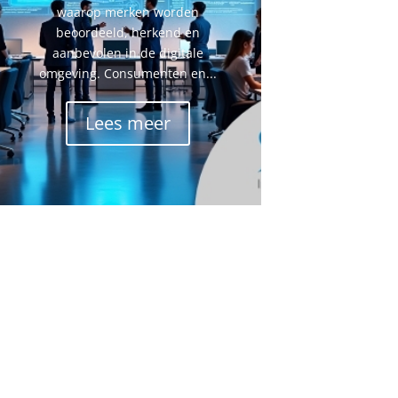
waarop merken worden
beoordeeld, herkend en
aanbevolen in de digitale
omgeving. Consumenten en...
Lees meer