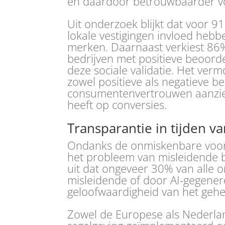
en daardoor betrouwbaarder vo
Uit onderzoek blijkt dat voor 
lokale vestigingen invloed heb
merken. Daarnaast verkiest 86
bedrijven met positieve beoor
deze sociale validatie. Het ve
zowel positieve als negatieve b
consumentenvertrouwen aanzienl
heeft op conversies.
Transparantie in tijden v
Ondanks de onmiskenbare voord
het probleem van misleidende b
uit dat ongeveer 30% van alle o
misleidende of door AI-gegener
geloofwaardigheid van het gehe
Zowel de Europese als Nederla