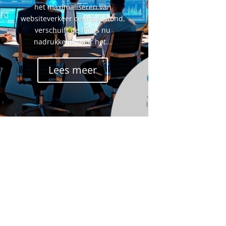
het maximaliseren van
websiteverkeer centraal stond,
verschuift de focus nu
nadrukkelijk naar het...
Lees meer