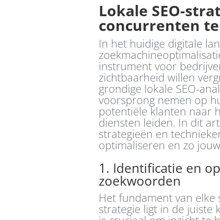
Lokale SEO-stra
concurrenten te
In het huidige digitale la
zoekmachineoptimalisatie
instrument voor bedrijve
zichtbaarheid willen ver
grondige lokale SEO-ana
voorsprong nemen op h
potentiële klanten naar hu
diensten leiden. In dit a
strategieën en technieke
optimaliseren en zo jouw
1. Identificatie en o
zoekwoorden
Het fundament van elke s
strategie ligt in de juis
is cruciaal om inzicht t