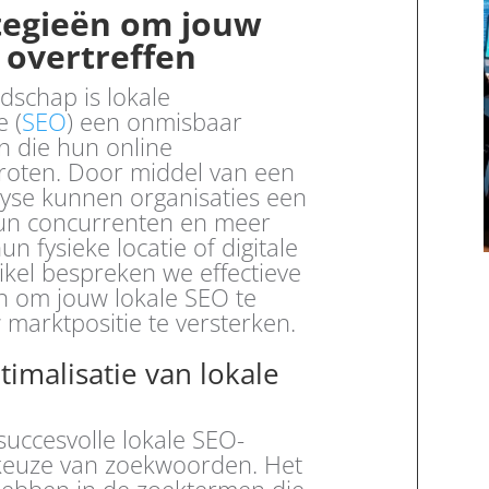
tegieën om jouw
 overtreffen
ndschap is lokale
 (
SEO
) een onmisbaar
n die hun online
groten. Door middel van een
lyse kunnen organisaties een
un concurrenten en meer
n fysieke locatie of digitale
rtikel bespreken we effectieve
n om jouw lokale SEO te
 marktpositie te versterken.
ptimalisatie van lokale
uccesvolle lokale SEO-
te keuze van zoekwoorden. Het
e hebben in de zoektermen die