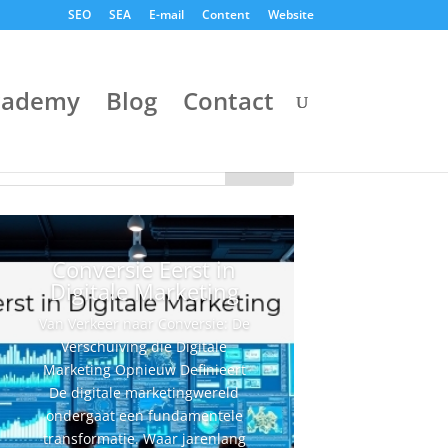
SEO
SEA
E-mail
Content
Website
cademy
Blog
Contact
Conversie Eerst in
Digitale Marketing
Van Verkeer naar Conversie: De
Verschuiving die Digitale
Marketing Opnieuw Definieert
De digitale marketingwereld
ondergaat een fundamentele
transformatie. Waar jarenlang