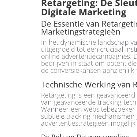
Retargeting: De Sleut
Digitale Marketing
De Essentie van Retarget
Marketingstrategieën
In het dynamische landschap van
uitgegroeid tot een cruciaal in
online advertentiecampagnes. D
bedrijven in staat om potentiël
de conversiekansen aanzienlijk 
Technische Werking van R
Retargeting is een geavanceer
van geavanceerde tracking-techn
Wanneer een websitebezoeker e
subtiele tracking-mechanismen 
advertentiestrategieën mogelij
De Rol van Dataverzameling