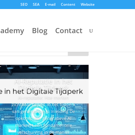
SEO
SEA
E-mail
Content
Website
cademy
Blog
Contact
AI-Reputatie in het
Digitale Tijdperk
AI-reputatie: Hoe merken
zichtbaar blijven in het tijdperk
van generatieve AI Inleiding De
opkomst van generatieve AI
markeert een fundamentele
verschuiving in de manier