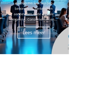
waarop merken worden
beoordeeld, herkend en
aanbevolen in de digitale
omgeving. Consumenten en...
Lees meer