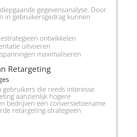
 diepgaande gegevensanalyse. Door
jgen in gebruikersgedrag kunnen
estrategieën ontwikkelen
ntatie uitvoeren
inspanningen maximaliseren
an Retargeting
ges
p gebruikers die reeds interesse
ting aanzienlijk hogere
en bedrijven een conversietoename
de retargeting-strategieën