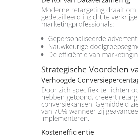
Moderne retargeting draait om
gedetailleerd inzicht te verkri
marketingprofessionals:
Gepersonaliseerde advertenti
Nauwkeurige doelgroepsegme
De efficiëntie van marketing
Strategische Voordelen v
Verhoogde Conversiepercenta
Door zich specifiek te richten o
hebben getoond, creëert retarge
conversiekansen. Gemiddeld zi
van 70% wanneer zij geavanceer
implementeren.
Kostenefficiëntie