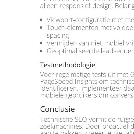
alleen responsief design. Belan
Viewport-configuratie met met
Touch-elementen met voldoen
spacing
Vermijden van niet-mobiel-vri
Geoptimaliseerde laadsequen
Testmethodologie
Voer regelmatige tests uit met 
PageSpeed Insights om technis
identificeren. Implementeer daa
mobiele gebruikers om conversi
Conclusie
Technische SEO vormt de rugge
zoekmachines. Door proactief 
aan te pakken, creëer je niet a