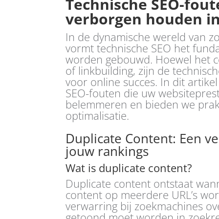
Technische SEO-fout
verborgen houden in
In de dynamische wereld van z
vormt technische SEO het funda
worden gebouwd. Hoewel het co
of linkbuilding, zijn de techni
voor online succes. In dit artik
SEO-fouten die uw websiteprest
belemmeren en bieden we prakt
optimalisatie.
Duplicate Content: Een v
jouw rankings
Wat is duplicate content?
Duplicate content ontstaat wann
content op meerdere URL’s word
verwarring bij zoekmachines ov
getoond moet worden in zoekresu