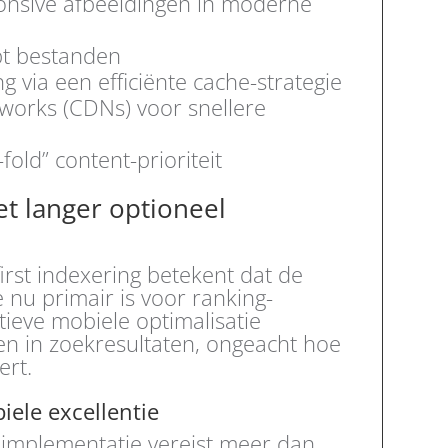
nsive afbeeldingen in moderne
pt bestanden
 via een efficiënte cache-strategie
works (CDNs) voor snellere
old” content-prioriteit
et langer optioneel
irst indexering betekent dat de
 nu primair is voor ranking-
tieve mobiele optimalisatie
en in zoekresultaten, ongeacht hoe
ert.
iele excellentie
 implementatie vereist meer dan