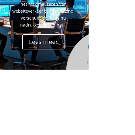
het maximaliseren van
websiteverkeer centraal stond,
verschuift de focus nu
nadrukkelijk naar het...
Lees meer