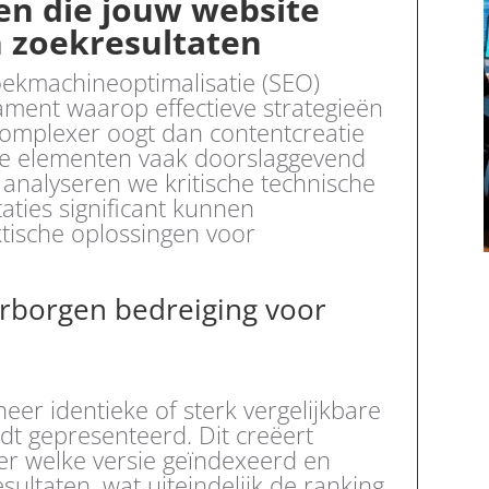
en die jouw website
 zoekresultaten
oekmachineoptimalisatie (SEO)
ment waarop effectieve strategieën
mplexer oogt dan contentcreatie
sche elementen vaak doorslaggevend
el analyseren we kritische technische
aties significant kunnen
ische oplossingen voor
erborgen bedreiging voor
eer identieke of sterk vergelijkbare
t gepresenteerd. Dit creëert
er welke versie geïndexeerd en
ltaten, wat uiteindelijk de ranking