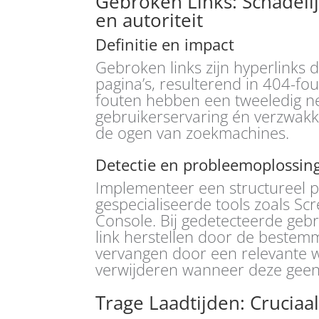
Gebroken Links: Schadeli
en autoriteit
Definitie en impact
Gebroken links zijn hyperlinks 
pagina’s, resulterend in 404-fo
fouten hebben een tweeledig neg
gebruikerservaring én verzwakke
de ogen van zoekmachines.
Detectie en probleemoplossin
Implementeer een structureel 
gespecialiseerde tools zoals S
Console. Bij gedetecteerde gebro
link herstellen door de bestem
vervangen door een relevante we
verwijderen wanneer deze geen
Trage Laadtijden: Cruciaa