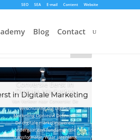
SEO
SEA
E-mail
Content
Website
cademy
Blog
Contact
Conversie Eerst in
Digitale Marketing
Van Verkeer naar Conversie: De
Verschuiving die Digitale
Marketing Opnieuw Definieert
De digitale marketingwereld
ondergaat een fundamentele
transformatie. Waar jarenlang