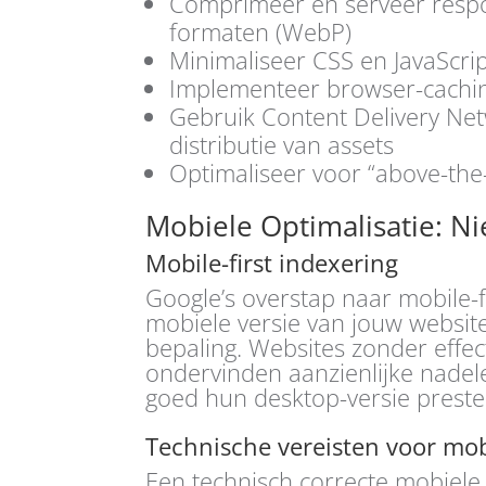
Comprimeer en serveer respo
formaten (WebP)
Minimaliseer CSS en JavaScri
Implementeer browser-caching
Gebruik Content Delivery Net
distributie van assets
Optimaliseer voor “above-the-f
Mobiele Optimalisatie: Ni
Mobile-first indexering
Google’s overstap naar mobile-f
mobiele versie van jouw website
bepaling. Websites zonder effec
ondervinden aanzienlijke nadel
goed hun desktop-versie preste
Technische vereisten voor mob
Een technisch correcte mobiele