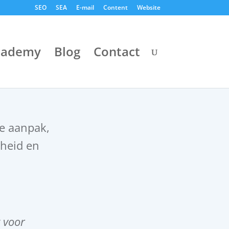
SEO
SEA
E-mail
Content
Website
cademy
Blog
Contact
e aanpak,
theid en
 voor