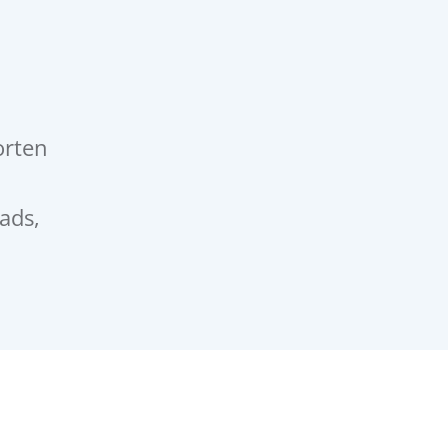
orten
ads,