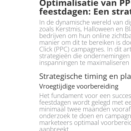
Optimalisatie van P
feestdagen: Een str
In de dynamische wereld van di
zoals Kerstmis, Halloween en B
bedrijven om hun online zichtba
manier om dit te bereiken is do
Click (PPC) campagnes. In dit 
strategieën die onderneminge
inspanningen te maximaliseren t
Strategische timing en pl
Vroegtijdige voorbereiding
Het fundament voor een succes
feestdagen wordt gelegd met ee
minimaal twee maanden vooraf st
onderzoek te doen en campagnes
marketeers optimaal voorberei
aanbreekt.