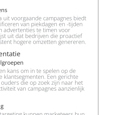
ens
ta uit voorgaande campagnes biedt
ificeren van piekdagen en -tijden
m advertenties te timen voor
t uit dat bedrijven die proactief
stent hogere omzetten genereren.
entatie
oelgroepen
en kans om in te spelen op de
se klantsegmenten. Een gerichte
 ouders die op zoek zijn naar het
tiviteit van campagnes aanzienlijk
ng
targeting kunnen marketeers hun