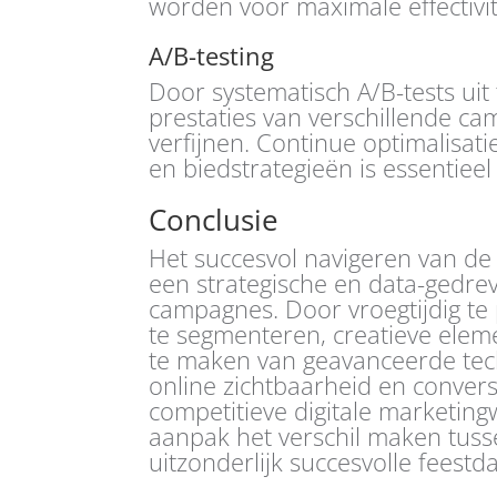
worden voor maximale effectivit
A/B-testing
Door systematisch A/B-tests ui
prestaties van verschillende c
verfijnen. Continue optimalisati
en biedstrategieën is essentiee
Conclusie
Het succesvol navigeren van de
een strategische en data-gedre
campagnes. Door vroegtijdig t
te segmenteren, creatieve elem
te maken van geavanceerde tec
online zichtbaarheid en convers
competitieve digitale marketin
aanpak het verschil maken tus
uitzonderlijk succesvolle fees