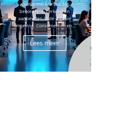
waarop merken worden
beoordeeld, herkend en
aanbevolen in de digitale
omgeving. Consumenten en...
Lees meer