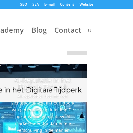
SEO
SEA
E-mail
Content
Website
cademy
Blog
Contact
AI-Reputatie in het
Digitale Tijdperk
AI-reputatie: Hoe merken
zichtbaar blijven in het tijdperk
van generatieve AI Inleiding De
opkomst van generatieve AI
markeert een fundamentele
verschuiving in de manier