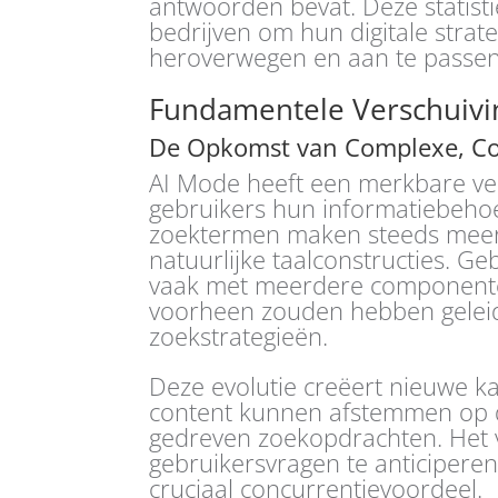
antwoorden bevat. Deze statist
bedrijven om hun digitale strat
heroverwegen en aan te passen 
Fundamentele Verschuivi
De Opkomst van Complexe, Co
AI Mode heeft een merkbare ve
gebruikers hun informatiebehoef
zoektermen maken steeds meer 
natuurlijke taalconstructies. Ge
vaak met meerdere componente
voorheen zouden hebben gelei
zoekstrategieën.
Deze evolutie creëert nieuwe k
content kunnen afstemmen op de
gedreven zoekopdrachten. He
gebruikersvragen te anticiper
cruciaal concurrentievoordeel.