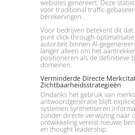
websites genereert. Deze statis
voor traditional traffic-gebase
berekeningen.
Voor bedrijven betekent dit da
pure click-through optimalisati
autoriteit binnen AI-gegeneree
langer alleen om het aantrekk
positioneren als de definitieve 
domeinen.
Verminderde Directe Merkcita
Zichtbaarheidsstrategieën
Ondanks het gebruik van merks
antwoordgeneratie blijft explicie
systemen synthetiseren informa
zonder directe verwijzing naar 
ontwikkeling vereist nieuwe be
en thought leadership.