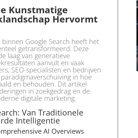
oe Kunstmatige
oeklandschap Hervormt
” binnen Google Search heeft het
enteel getransformeerd. Deze
de laag van generatieve
ekresultaten aanvult en vaak
ers, SEO-specialisten en bedrijven
 paradigmaverschuiving in hoe
ald en behouden. Dit artikel
nderingen in zoekgedrag en de
oderne digitale marketing.
arch: Van Traditionele
rde Intelligentie
omprehensive AI Overviews