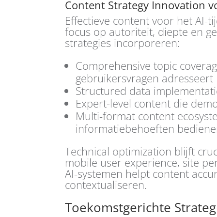
Content Strategy Innovation vo
Effectieve content voor het AI-ti
focus op autoriteit, diepte en g
strategies incorporeren:
Comprehensive topic coverage
gebruikersvragen adresseert
Structured data implementati
Expert-level content die demo
Multi-format content ecosyst
informatiebehoeften bedien
Technical optimization blijft cr
mobile user experience, site p
AI-systemen helpt content accur
contextualiseren.
Toekomstgerichte Strateg