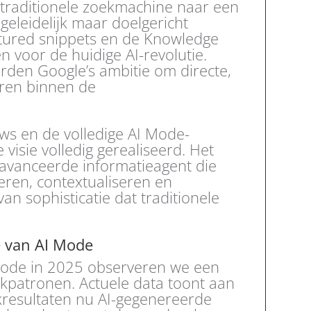
 traditionele zoekmachine naar een
 geleidelijk maar doelgericht
atured snippets en de Knowledge
voor de huidige AI-revolutie.
rden Google’s ambitie om directe,
eren binnen de
ews en de volledige AI Mode-
 visie volledig gerealiseerd. Het
eavanceerde informatieagent die
eren, contextualiseren en
n sophisticatie dat traditionele
e van AI Mode
I Mode in 2025 observeren we een
ekpatronen. Actuele data toont aan
kresultaten nu AI-gegenereerde