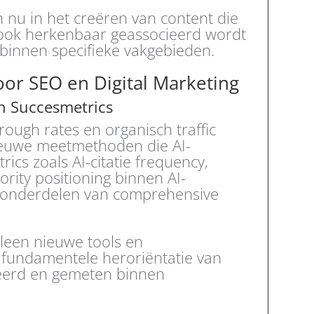
n nu in het creëren van content die
r ook herkenbaar geassocieerd wordt
 binnen specifieke vakgebieden.
voor SEO en Digital Marketing
en Succesmetrics
hrough rates en organisch traffic
ieuwe meetmethoden die AI-
rics zoals AI-citatie frequency,
rity positioning binnen AI-
 onderdelen van comprehensive
lleen nieuwe tools en
fundamentele heroriëntatie van
eerd en gemeten binnen