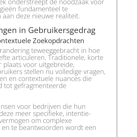
iek onderstreept de noodzaak voor
egieën fundamenteel te
aan deze nieuwe realiteit.
ngen in Gebruikersgedrag
ntextuele Zoekopdrachten
randering teweeggebracht in hoe
te articuleren. Traditionele, korte
plaats voor uitgebreide,
bruikers stellen nu volledige vragen,
n en contextuele nuances die
d tot gefragmenteerde
ansen voor bedrijven die hun
ze meer specifieke, intentie-
t vermogen om complexe
en en te beantwoorden wordt een