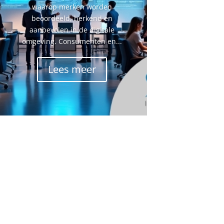
waarop merken worden
beoordeeld, herkend en
aanbevolen in de digitale
omgeving. Consumenten en...
Lees meer