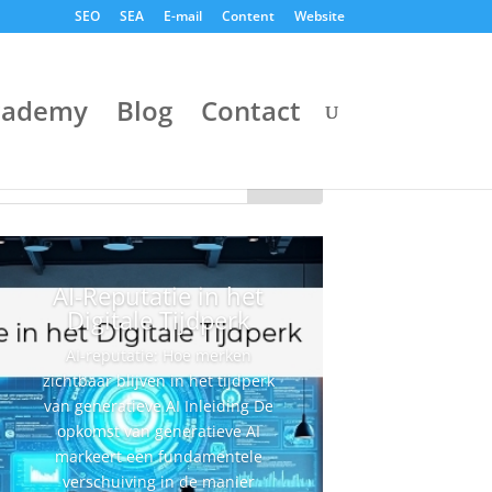
SEO
SEA
E-mail
Content
Website
cademy
Blog
Contact
AI-Reputatie in het
Digitale Tijdperk
AI-reputatie: Hoe merken
zichtbaar blijven in het tijdperk
van generatieve AI Inleiding De
opkomst van generatieve AI
markeert een fundamentele
verschuiving in de manier