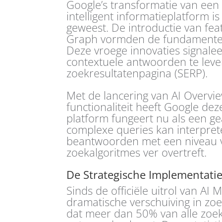
Google’s transformatie van een
intelligent informatieplatform is
geweest. De introductie van fe
Graph vormden de fundamenten 
Deze vroege innovaties signalee
contextuele antwoorden te lev
zoekresultatenpagina (SERP).
Met de lancering van AI Overvi
functionaliteit heeft Google deze
platform fungeert nu als een g
complexe queries kan interpret
beantwoorden met een niveau va
zoekalgoritmes ver overtreft.
De Strategische Implementati
Sinds de officiële uitrol van A
dramatische verschuiving in zo
dat meer dan 50% van alle zoe