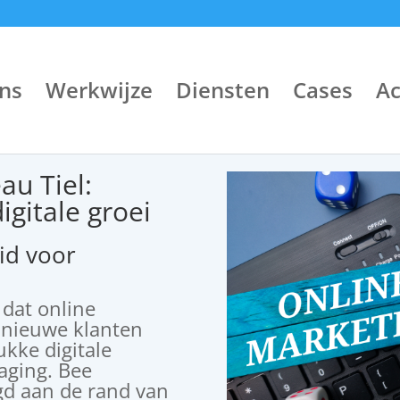
ns
Werkwijze
Diensten
Cases
A
au Tiel:
igitale groei
id voor
 dat online
m nieuwe klanten
ukke digitale
aging. Bee
igd aan de rand van