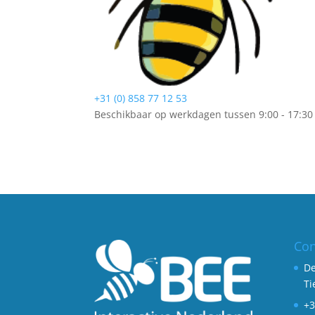
+31 (0) 858 77 12 53
Beschikbaar op werkdagen tussen 9:00 - 17:30
Con
De
Ti
+3