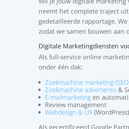
Wil je jouw digitale marketing 
neemt het complete traject uit
gedetailleerde rapportage. We 
zodat we samen bouwen aan duu
Digitale Marketingdiensten v
Als full-service online marketi
onder één dak:
Zoekmachine marketing (SE
Zoekmachine adverteren
& So
E-mailmarketing
en automati
Review management
Webdesign & UX
(WordPress
Als gecertificeerd Google Part