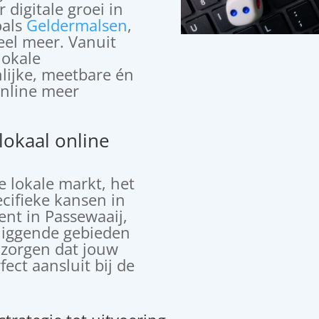
r digitale groei in
oals
Geldermalsen
,
el meer. Vanuit
lokale
ijke, meetbare én
online meer
okaal online
de lokale markt, het
cifieke kansen in
ent in Passewaaij,
mliggende gebieden
 zorgen dat jouw
fect aansluit bij de