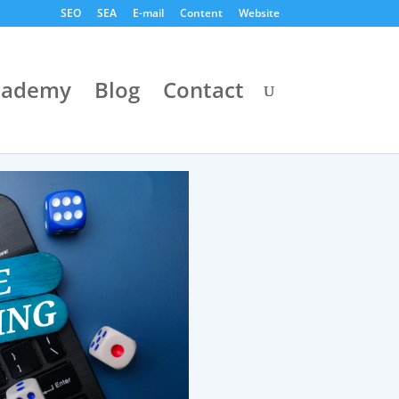
SEO
SEA
E-mail
Content
Website
cademy
Blog
Contact