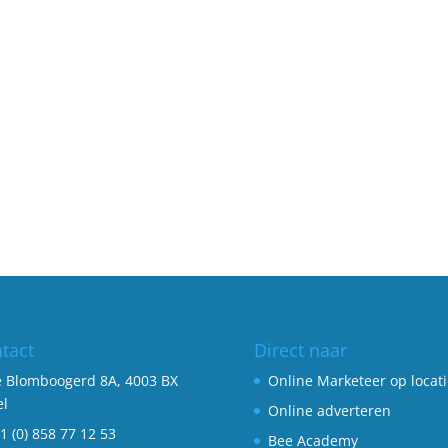
tact
Direct naar
 Blomboogerd 8A, 4003 BX
Online Marketeer op locati
el
Online adverteren
1 (0) 858 77 12 53
Bee Academy